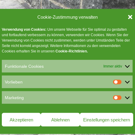
Cookie-Zustimmung verwalten
Verwendung von Cookies:
Um unsere Webseite für Sie optimal zu gestalten
und fortlaufend verbessern zu können, verwenden wir Cookies. Wenn Sie der
Verwendung von Cookies nicht zustimmen, werden unter Umständen Teile der
Seite nicht korrekt angezeigt. Weitere Informationen zu den verwendeten
Cookies erhalten Sie in unseren
Cookie-Richtlinien
.
Funktionale Cookies
Immer aktiv
Vorlieben
V
o
Marketing
r
M
l
a
i
r
Akzeptieren
Ablehnen
Einstellungen speichern
e
k
b
e