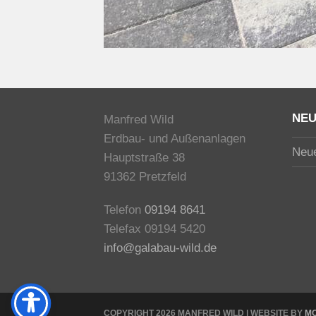
NEU
Manfred Wild
Erdbau- und Außenanlagen
Neue
Hauptstraße 38
91362 Pretzfeld
Telefon
09194 8641
Telefax 09194 5420
info@galabau-wild.de
COPYRIGHT 2026 MANFRED WILD | WEBSITE BY
M