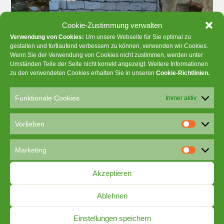
Cookie-Zustimmung verwalten
Verwendung von Cookies:
Um unsere Webseite für Sie optimal zu
gestalten und fortlaufend verbessern zu können, verwenden wir Cookies.
Wenn Sie der Verwendung von Cookies nicht zustimmen, werden unter
Umständen Teile der Seite nicht korrekt angezeigt. Weitere Informationen
zu den verwendeten Cookies erhalten Sie in unseren
Cookie-Richtlinien
.
Funktionale Cookies
Immer aktiv
Vorlieben
V
o
Marketing
r
M
l
a
Akzeptieren
i
r
e
k
Ablehnen
b
e
e
t
Einstellungen speichern