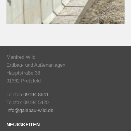
Manfred Wild
Erdbau- und Außenanlagen
Hauptstraße 38
91362 Pretzfeld
Telefon
09194 8641
Telefax 09194 5420
info@galabau-wild.de
NEUIGKEITEN