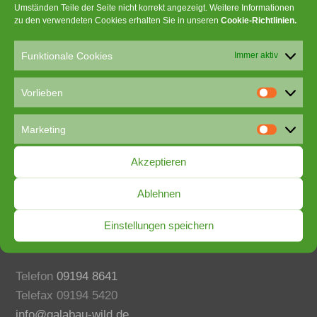
Umständen Teile der Seite nicht korrekt angezeigt. Weitere Informationen
zu den verwendeten Cookies erhalten Sie in unseren
Cookie-Richtlinien
.
Funktionale Cookies
Immer aktiv
Vorlieben
V
o
Marketing
r
M
l
a
Akzeptieren
i
r
e
Manfred Wild
k
Ablehnen
b
e
Erdbau- und Außenanlagen
e
t
Hauptstraße 38
Einstellungen speichern
n
i
91362 Pretzfeld
n
g
Telefon
09194 8641
Telefax 09194 5420
info@galabau-wild.de