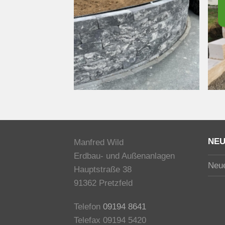
NEU
Manfred Wild
Erdbau- und Außenanlagen
Neue
Hauptstraße 38
91362 Pretzfeld
Telefon
09194 8641
Telefax 09194 5420