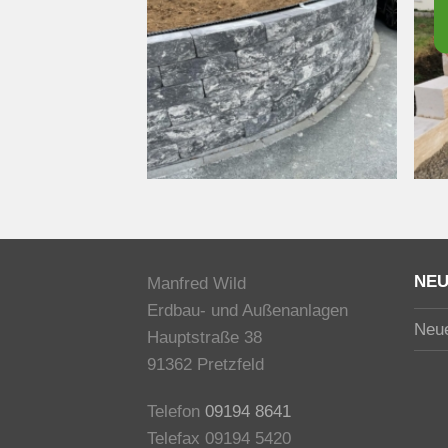
NEU
Manfred Wild
Erdbau- und Außenanlagen
Neue
Hauptstraße 38
91362 Pretzfeld
Telefon
09194 8641
Telefax 09194 5420