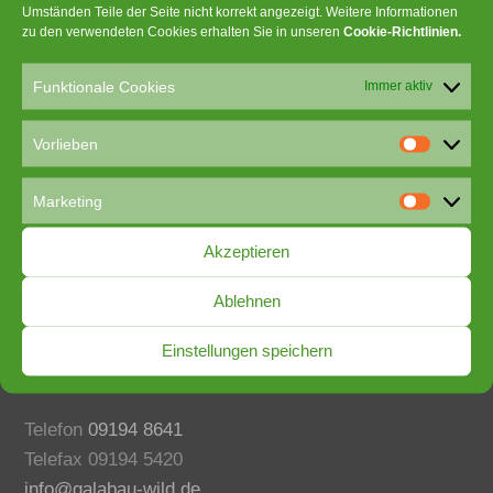
Umständen Teile der Seite nicht korrekt angezeigt. Weitere Informationen
zu den verwendeten Cookies erhalten Sie in unseren
Cookie-Richtlinien
.
Funktionale Cookies
Immer aktiv
Vorlieben
V
o
Marketing
r
M
l
a
Akzeptieren
i
r
e
Manfred Wild
k
Ablehnen
b
e
Erdbau- und Außenanlagen
e
t
Hauptstraße 38
Einstellungen speichern
n
i
91362 Pretzfeld
n
g
Telefon
09194 8641
Telefax 09194 5420
info@galabau-wild.de