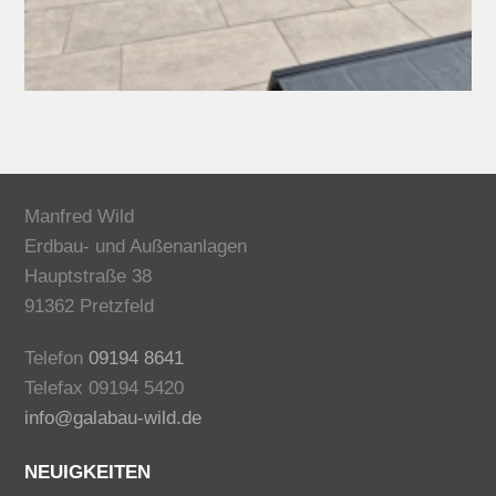
Manfred Wild
Erdbau- und Außenanlagen
Hauptstraße 38
91362 Pretzfeld
Telefon
09194 8641
Telefax 09194 5420
info@galabau-wild.de
NEUIGKEITEN