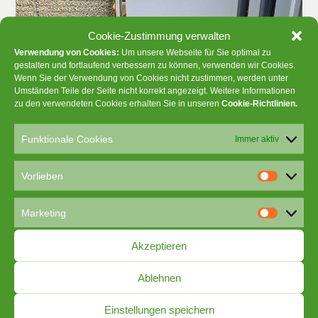
Cookie-Zustimmung verwalten
Verwendung von Cookies:
Um unsere Webseite für Sie optimal zu
gestalten und fortlaufend verbessern zu können, verwenden wir Cookies.
Wenn Sie der Verwendung von Cookies nicht zustimmen, werden unter
Umständen Teile der Seite nicht korrekt angezeigt. Weitere Informationen
zu den verwendeten Cookies erhalten Sie in unseren
Cookie-Richtlinien
.
Funktionale Cookies
Immer aktiv
Vorlieben
V
o
Marketing
r
M
l
a
Akzeptieren
i
r
e
k
Ablehnen
b
e
e
t
Einstellungen speichern