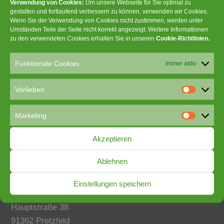
Verwendung von Cookies:
Um unsere Webseite für Sie optimal zu
gestalten und fortlaufend verbessern zu können, verwenden wir Cookies.
Wenn Sie der Verwendung von Cookies nicht zustimmen, werden unter
Umständen Teile der Seite nicht korrekt angezeigt. Weitere Informationen
zu den verwendeten Cookies erhalten Sie in unseren
Cookie-Richtlinien
.
Funktionale Cookies
Immer aktiv
Vorlieben
V
o
Marketing
r
M
l
a
Akzeptieren
i
r
e
k
Ablehnen
b
e
e
Manfred Wild
t
Einstellungen speichern
n
i
Erdbau- und Außenanlagen
n
Hauptstraße 38
g
91362 Pretzfeld